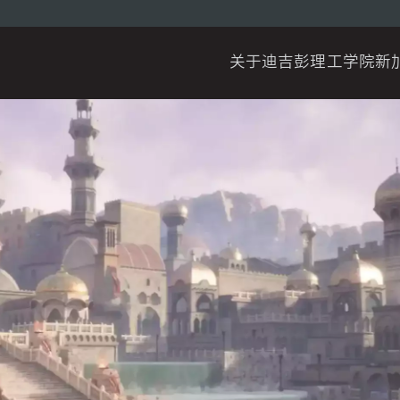
关于迪吉彭理工学院新
迪吉彭理工学院的独特之处
我们的校史
信息登记表
校区概览
艺术与设计
计算机科学
青年课