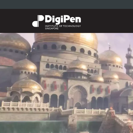
跳
转
到
主
要
内
容